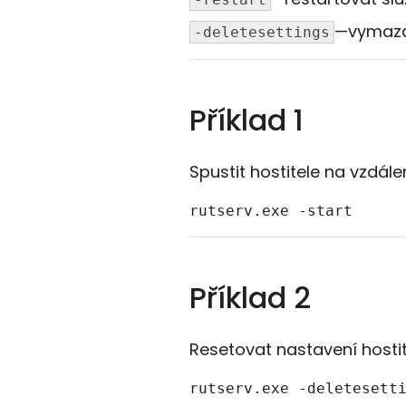
—vymazat
-deletesettings
Příklad 1
Spustit hostitele na vzdál
rutserv.exe -start
Příklad 2
Resetovat nastavení hostit
rutserv.exe -deletesett