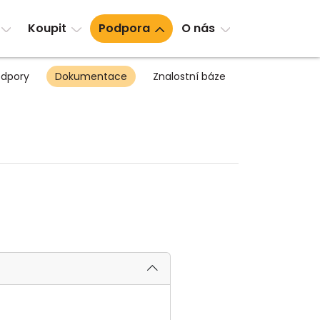
Koupit
Podpora
O nás
dpory
Dokumentace
Znalostní báze