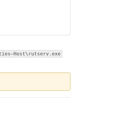
ties—Host\rutserv.exe