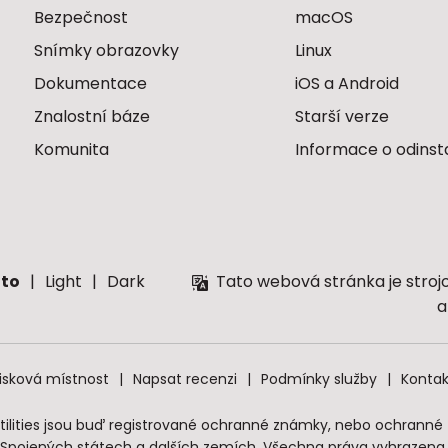
Bezpečnost
macOS
Snímky obrazovky
Linux
Dokumentace
iOS a Android
Znalostní báze
Starší verze
Komunita
Informace o odinst
to
Light
Dark
Tato webová stránka je stroj
a
isková místnost
Napsat recenzi
Podmínky služby
Kontak
tilities jsou buď registrované ochranné známky, nebo ochranné z
Spojených státech a dalších zemích. Všechna práva vyhrazena.