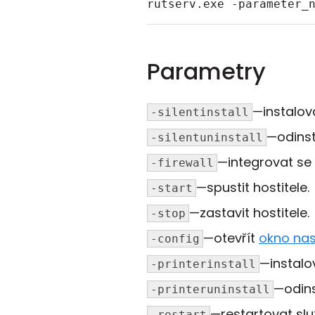
rutserv.exe -parameter_
Parametry
—instalova
-silentinstall
—odinst
-silentuninstall
—integrovat s
-firewall
—spustit hostitele.
-start
—zastavit hostitele.
-stop
—otevřít
okno nas
-config
—instalov
-printerinstall
—odins
-printeruninstall
—restartovat slu
-restart