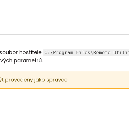
 soubor hostitele
C:\Program Files\Remote Utili
vých parametrů.
ýt provedeny jako správce.