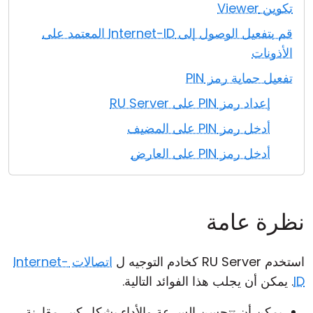
تكوين Viewer
قم بتفعيل الوصول إلى Internet-ID المعتمد على
الأذونات
تفعيل حماية رمز PIN
إعداد رمز PIN على RU Server
أدخل رمز PIN على المضيف
أدخل رمز PIN على العارض
نظرة عامة
استخدم RU Server كخادم التوجيه ل
اتصالات Internet-
ID
. يمكن أن يجلب هذا الفوائد التالية.
يمكن أن تتحسن السرعة والأداء بشكل كبير مقارنة