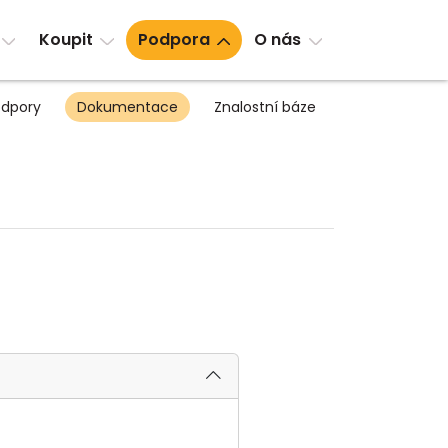
Koupit
Podpora
O nás
dpory
Dokumentace
Znalostní báze