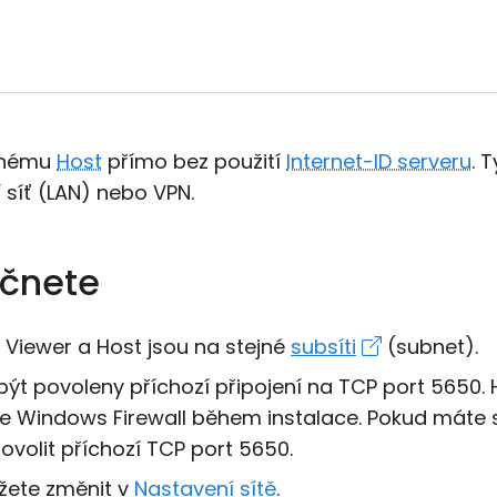
lenému
Host
přímo bez použití
Internet-ID serveru
. 
 síť (LAN) nebo VPN.
ačnete
e Viewer a Host jsou na stejné
subsíti
(subnet).
být povoleny příchozí připojení na TCP port 5650.
ve Windows Firewall během instalace. Pokud máte s
povolit příchozí TCP port 5650.
žete změnit v
Nastavení sítě
.