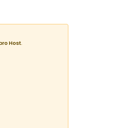
pro Host
.