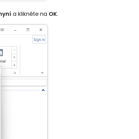
 nyní
a klikněte na
OK
.