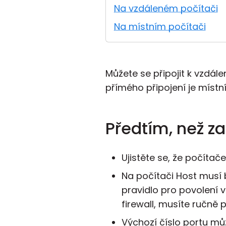
Na vzdáleném počítači
Na místním počítači
Můžete se připojit k vzdá
přímého připojení je místní
Předtím, než z
Ujistěte se, že počítač
Na počítači Host musí 
pravidlo pro povolení 
firewall, musíte ručně 
Výchozí číslo portu mů