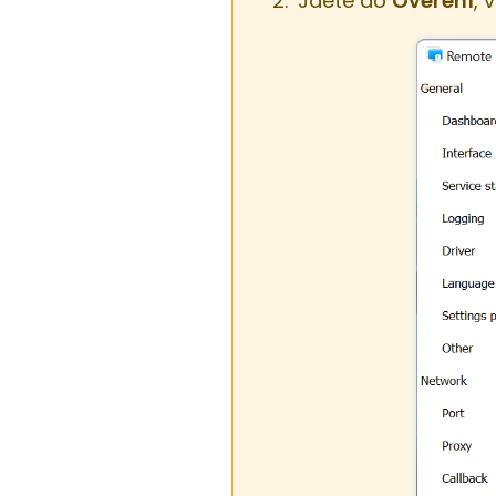
Jděte do
Ověření
, 