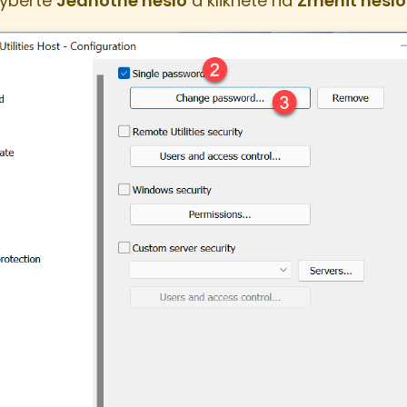
vyberte
Jednotné heslo
a klikněte na
Změnit heslo