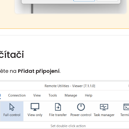
ítači
něte na
Přidat připojení
.