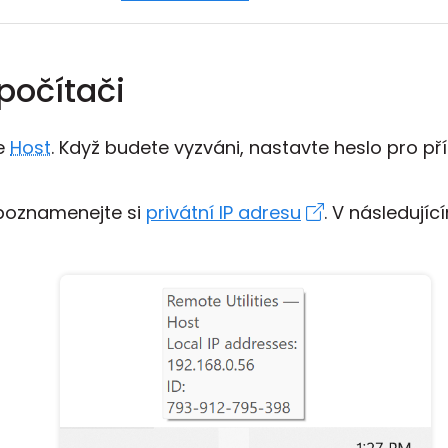
počítači
te
Host
. Když budete vyzváni, nastavte heslo pro p
 poznamenejte si
privátní IP adresu
. V následující