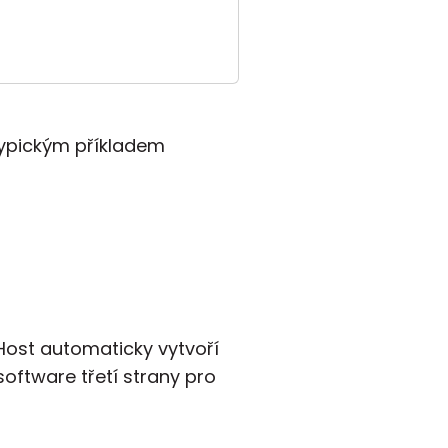
Typickým příkladem
 Host automaticky vytvoří
oftware třetí strany pro