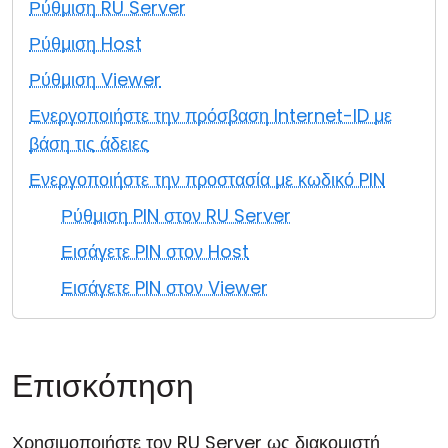
Ρύθμιση RU Server
Cloud & Τοπική Εγκατάσταση
Ρύθμιση Host
Ρύθμιση Viewer
Ενεργοποιήστε την πρόσβαση Internet-ID με
βάση τις άδειες
Ενεργοποιήστε την προστασία με κωδικό PIN
Ρύθμιση PIN στον RU Server
Εισάγετε PIN στον Host
Εισάγετε PIN στον Viewer
Επισκόπηση
Χρησιμοποιήστε τον RU Server ως διακομιστή