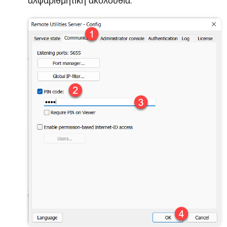
αλφαριθμητική ακολουθία.