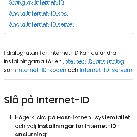
Stäng av Internet-ID
Moln & Lokal installation
Ändra Internet-ID kod
Ändra Internet-ID server
I dialogrutan för Internet-ID kan du ändra
inställningarna för en
Internet-ID-anslutning
,
som
Internet-ID-koden
och
Internet-ID-servern
.
Slå på Internet-ID
Högerklicka på
Host
-ikonen i systemfältet
och välj
Inställningar för Internet-ID-
anslutning
: