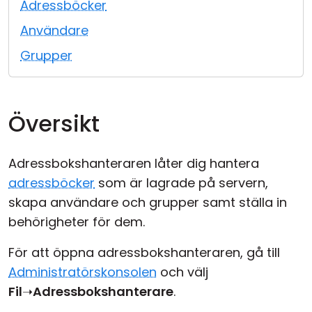
Adressböcker
Moln & Lokal installation
Användare
Grupper
Översikt
Adressbokshanteraren låter dig hantera
adressböcker
som är lagrade på servern,
skapa användare och grupper samt ställa in
behörigheter för dem.
För att öppna adressbokshanteraren, gå till
Administratörskonsolen
och välj
Fil
➝
Adressbokshanterare
.