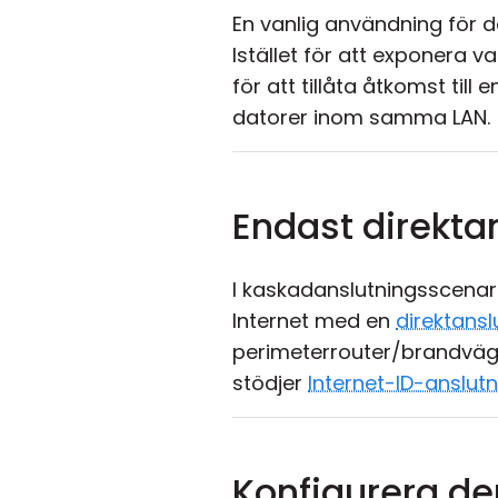
En vanlig användning för den
Istället för att exponera 
för att tillåta åtkomst til
datorer inom samma LAN.
Endast direkta
I kaskadanslutningsscenar
Internet med en
direktansl
perimeterrouter/brandvägg
stödjer
Internet-ID-anslut
Konfigurera d