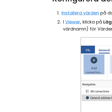
Installera värden
på da
I
Viewer
, klicka på
Läg
värdnamn) för Värden