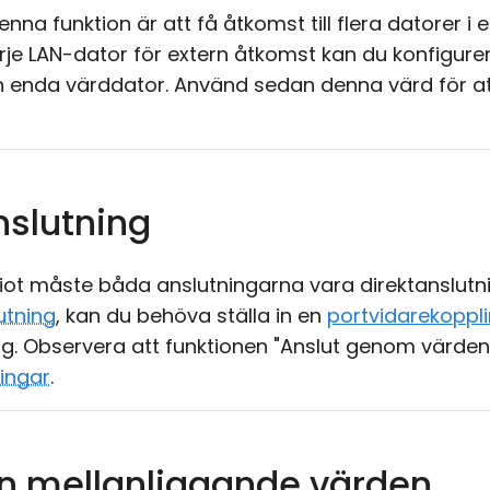
na funktion är att få åtkomst till flera datorer i et
varje LAN-dator för extern åtkomst kan du konfigu
l en enda värddator. Använd sedan denna värd för at
nslutning
iot måste båda anslutningarna vara direktanslutni
utning
, kan du behöva ställa in en
portvidarekoppl
. Observera att funktionen "Anslut genom värden"
ningar
.
en mellanliggande värden