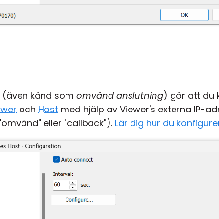
(även känd som
omvänd anslutning
) gör att du
ewer
och
Host
med hjälp av Viewer's externa IP-ad
 "omvänd" eller "callback").
Lär dig hur du konfigure