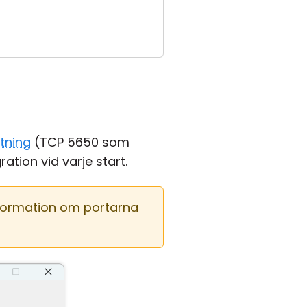
utning
(TCP 5650 som
tion vid varje start.
formation om portarna