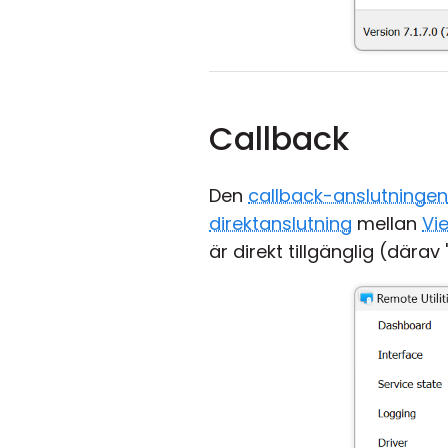
Callback
Den
callback-anslutningen
direktanslutning
mellan
Vi
är direkt tillgänglig (därav