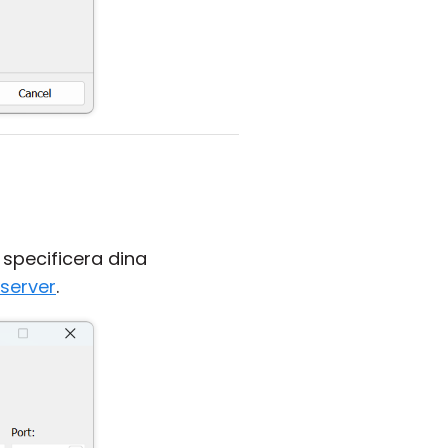
 specificera dina
yserver
.