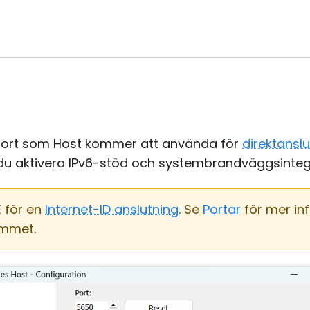
ort som Host kommer att använda för
direktansl
u aktivera IPv6-stöd och systembrandväggsintegra
 för en
Internet-ID anslutning
. Se
Portar
för mer in
mmet.