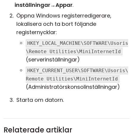
inställningar
→
Appar
.
Öppna Windows registerredigerare,
lokalisera och ta bort följande
registernycklar:
HKEY_LOCAL_MACHINE\SOFTWARE\Usoris
\Remote Utilities\MiniInternetId
(serverinställningar)
HKEY_CURRENT_USER\SOFTWARE\Usoris\
Remote Utilities\MiniInternetId
(Administratörskonsolinställningar)
Starta om datorn.
Relaterade artiklar