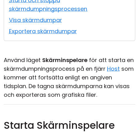
Starta och stoppa
Moln & Lokal installation
skärmdumpningsprocessen
Visa skärmdumpar
Exportera skärmdumpar
Använd läget
Skärminspelare
för att starta en
skärmdumpningsprocess på en fjärr
Host
som
kommer att fortsätta enligt en angiven
tidsplan. De tagna skärmdumparna kan visas
och exporteras som grafiska filer.
Starta Skärminspelare