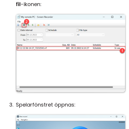
fil
-ikonen:
Spelarfönstret öppnas: