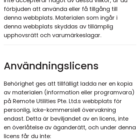
inte accepterar något av dessa villkor, är du
Moln & Lokal installation
förbjuden att använda eller få tillgång till
denna webbplats. Materialen som ingår i
denna webbplats skyddas av tillämplig
upphovsrätt och varumärkeslagar.
Användningslicens
Behörighet ges att tillfälligt ladda ner en kopia
av materialen (information eller programvara)
på Remote Utilities Pte. Ltd.s webbplats för
personlig, icke-kommersiell övervakning
endast. Detta är beviljandet av en licens, inte
en överlåtelse av äganderätt, och under denna
licens får du inte: