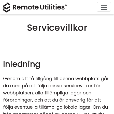
Ladda ner
Lösningar
Support
Produkt
Köp
Om
Tour
Finans och bankverksamhet
Windows
Köp online
Support Center
Kontakta oss
Servicevillkor
Säkerhet
Tillverkning och detaljhandel
macOS
Licensassistent
Dokumentation
Pressrum
Skärmdumpar
Vård och hälsa
Linux
Uppgradera din licens
Kunskapsbas
Skriv en recension
Release Notes
Utbildning och myndigheter
iOS/Android
Inledning
Anslutningslägen
Informationsteknik
Genom att få tillgång till denna webbplats går
Oövervakad åtkomst
du med på att följa dessa servicevillkor för
webbplatsen, alla tillämpliga lagar och
Active Directory-support
förordningar, och att du är ansvarig för att
följa eventuella tillämpliga lokala lagar. Om du
MSI-konfiguration