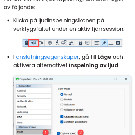
av följande:
Moln & Lokal installation
Klicka på ljudinspelningsikonen på
verktygsfältet under en aktiv fjärrsession:
I
anslutningsegenskaper
, gå till
Läge
och
aktivera alternativet
Inspelning av ljud
: