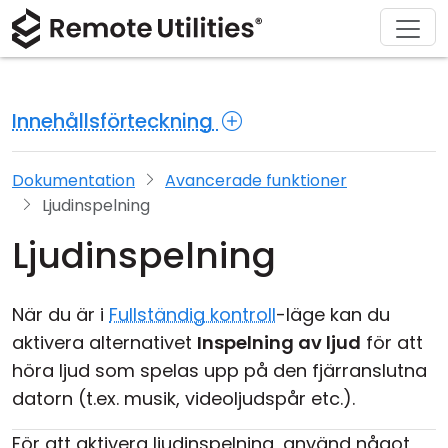
Ladda ner
Lösningar
Support
Produkt
Köp
Om
Tour
Finans och bankverksamhet
Windows
Köp online
Support Center
Kontakta oss
Innehållsförteckning
Säkerhet
Tillverkning och detaljhandel
macOS
Licensassistent
Dokumentation
Pressrum
Skärmdumpar
Vård och hälsa
Linux
Uppgradera din licens
Kunskapsbas
Skriv en recension
Dokumentation
Avancerade funktioner
Ljudinspelning
Release Notes
Utbildning och myndigheter
iOS/Android
Ljudinspelning
Anslutningslägen
Informationsteknik
När du är i
Fullständig kontroll
-läge kan du
Oövervakad åtkomst
aktivera alternativet
Inspelning av ljud
för att
höra ljud som spelas upp på den fjärranslutna
Active Directory-support
datorn (t.ex. musik, videoljudspår etc.).
MSI-konfiguration
För att aktivera ljudinspelning, använd något