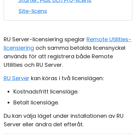
Starter, Plus och Pro-licens
Moln & Lokal installation
Site-licens
RU Server-licensiering speglar
Remote Utilities-
licensiering
och samma betalda licensnyckel
används för att registrera både Remote
Utilities och RU Server.
RU Server
kan köras i två licenslägen:
Kostnadsfritt licensläge.
Betalt licensläge.
Du kan välja läget under installationen av RU
Server eller ändra det efteråt.