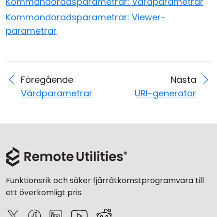
Kommandoradsparametrar: Värdparametrar
Moln & Lokal installation
Kommandoradsparametrar: Viewer-
parametrar
Föregående
Nästa
Värdparametrar
URI-generator
Funktionsrik och säker fjärråtkomstprogramvara till
ett överkomligt pris.