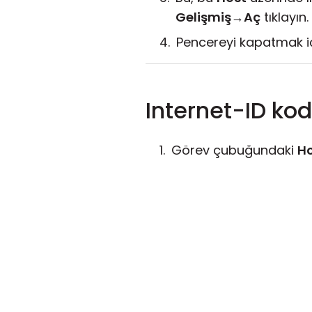
Gelişmiş
→
Aç
tıklayın.
Pencereyi kapatmak i
Internet-ID kod
Görev çubuğundaki
H