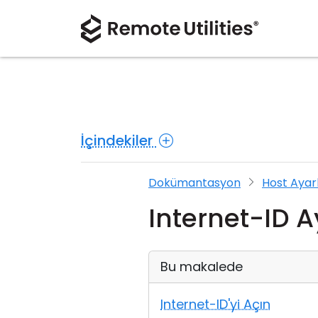
İçindekiler
Dokümantasyon
Host Ayarl
Internet-ID A
Bu makalede
Internet-ID'yi Açın