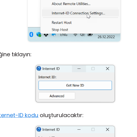
ne tıklayın:
ternet-ID kodu
oluşturulacaktır: