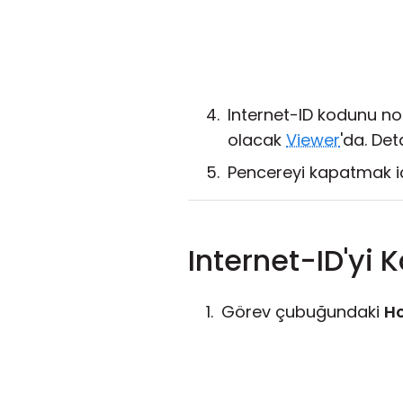
Internet-ID kodunu not
olacak
Viewer
'da. Det
Pencereyi kapatmak i
Internet-ID'yi 
Görev çubuğundaki
H