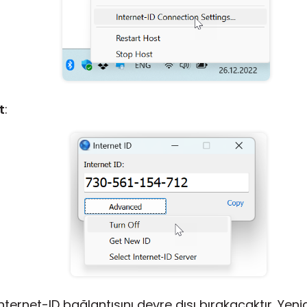
t
:
ternet-ID bağlantısını devre dışı bırakacaktır. Yeni