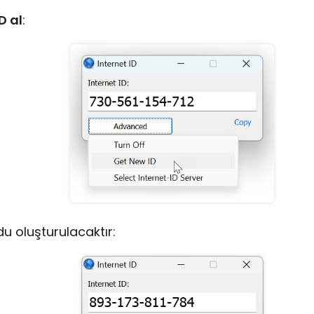
D al
:
du oluşturulacaktır: