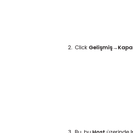
Click
Gelişmiş
→
Kapa
Bu, bu
Host
üzerinde In