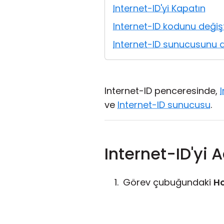
Internet-ID'yi Kapatın
Internet-ID kodunu değişt
Internet-ID sunucusunu d
Internet-ID penceresinde,
ve
Internet-ID sunucusu
.
Internet-ID'yi A
Görev çubuğundaki
H