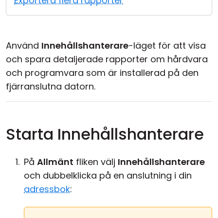
Exportera flera rapporter
Moln & Lokal installation
Använd
Innehållshanterare
-läget för att visa
och spara detaljerade rapporter om hårdvara
och programvara som är installerad på den
fjärranslutna datorn.
Starta Innehållshanterare
På
Allmänt
fliken välj
Innehållshanterare
och dubbelklicka på en anslutning i din
adressbok
: