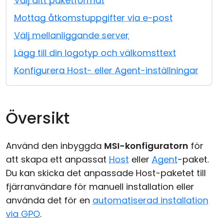
Välj ditt paketformat
Moln & Lokal installation
Mottag åtkomstuppgifter via e-post
Välj mellanliggande server
Lägg till din logotyp och välkomsttext
Konfigurera Host- eller Agent-inställningar
Översikt
Använd den inbyggda
MSI-konfiguratorn
för
att skapa ett anpassat
Host
eller
Agent
-paket.
Du kan skicka det anpassade Host-paketet till
fjärranvändare för manuell installation eller
använda det för en
automatiserad installation
via GPO
.