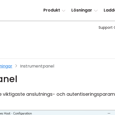
Produkt
Lösningar
Ladd
Support 
lningar
Instrumentpanel
anel
e viktigaste anslutnings- och autentiseringspara