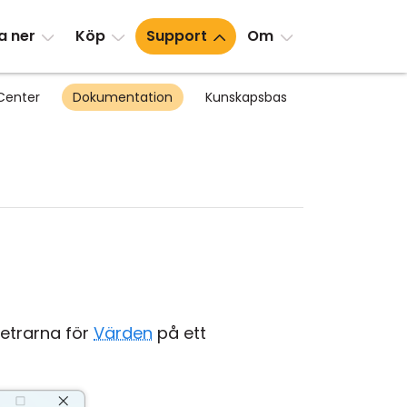
a ner
Köp
Support
Om
Center
Dokumentation
Kunskapsbas
metrarna för
Värden
på ett