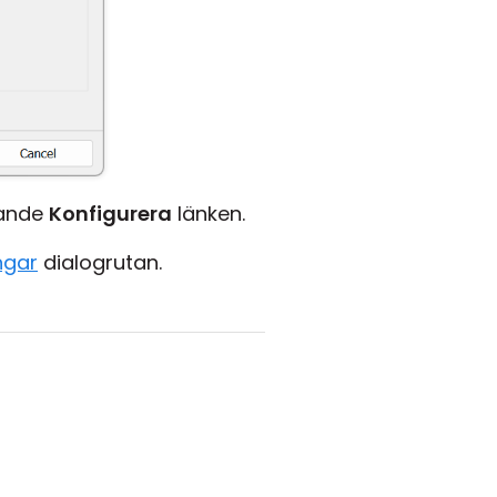
rande
Konfigurera
länken.
ngar
dialogrutan.