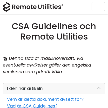
Ladda ner
Lösningar
Support
Produkt
Köp
Om
Tour
Finans och bankverksamhet
Windows
Köp online
Support Center
Kontakta oss
CSA Guidelines och
Säkerhet
Tillverkning och detaljhandel
macOS
Licensassistent
Dokumentation
Pressrum
Remote Utilities
Skärmdumpar
Vård och hälsa
Linux
Uppgradera din licens
Kunskapsbas
Skriv en recension
Release Notes
Utbildning och myndigheter
iOS/Android
Denna sida är maskinöversatt. Vid
eventuella avvikelser gäller den engelska
Anslutningslägen
Informationsteknik
versionen som primär källa.
Oövervakad åtkomst
I den här artikeln
Active Directory-support
Vem är detta dokument avsett för?
MSI-konfiguration
Vad är CSA Guidelines?