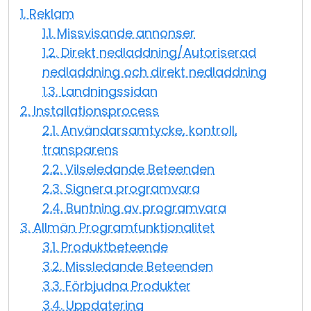
1. Reklam
Moln & Lokal installation
1.1. Missvisande annonser
1.2. Direkt nedladdning/Autoriserad
nedladdning och direkt nedladdning
1.3. Landningssidan
2. Installationsprocess
2.1. Användarsamtycke, kontroll,
transparens
2.2. Vilseledande Beteenden
2.3. Signera programvara
2.4. Buntning av programvara
3. Allmän Programfunktionalitet
3.1. Produktbeteende
3.2. Missledande Beteenden
3.3. Förbjudna Produkter
3.4. Uppdatering