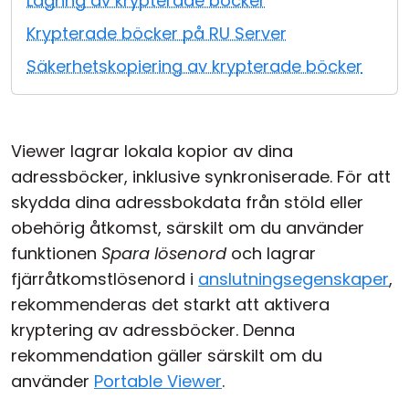
Lagring av krypterade böcker
Moln & Lokal installation
Krypterade böcker på RU Server
Säkerhetskopiering av krypterade böcker
Viewer lagrar lokala kopior av dina
adressböcker, inklusive synkroniserade. För att
skydda dina adressbokdata från stöld eller
obehörig åtkomst, särskilt om du använder
funktionen
Spara lösenord
och lagrar
fjärråtkomstlösenord i
anslutningsegenskaper
,
rekommenderas det starkt att aktivera
kryptering av adressböcker. Denna
rekommendation gäller särskilt om du
använder
Portable Viewer
.