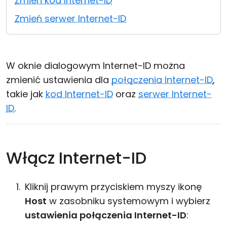
Zmień kod Internet-ID
Chmura i lokalnie
Zmień serwer Internet-ID
W oknie dialogowym Internet-ID można
zmienić ustawienia dla
połączenia Internet-ID
,
takie jak
kod Internet-ID
oraz
serwer Internet-
ID
.
Włącz Internet-ID
Kliknij prawym przyciskiem myszy ikonę
Host
w zasobniku systemowym i wybierz
ustawienia połączenia Internet-ID
: