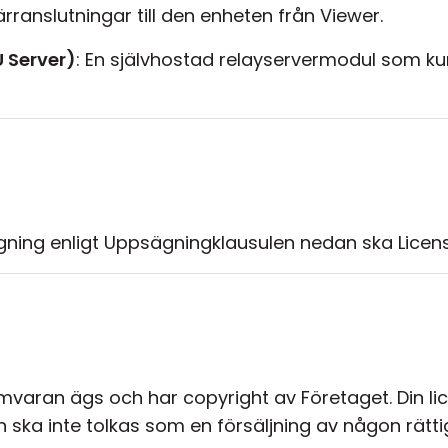
ranslutningar till den enheten från Viewer.
U Server)
: En självhostad relayservermodul som k
ägning enligt Uppsägningklausulen nedan ska Licens
mvaran ägs och har copyright av Företaget. Din lice
 ska inte tolkas som en försäljning av någon rätti