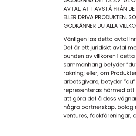
GODKÄNNA DETTA AVTAL OC
AVTAL, ATT AVSTÅ FRÅN DET
ELLER DRIVA PRODUKTEN, 
GODKÄNNER DU ALLA VILLKO
Vänligen läs detta avtal i
Det är ett juridiskt avtal m
bunden av villkoren i detta
sammanhang betyder ”du” d
räkning; eller, om Produkt
arbetsgivare, betyder ”du” 
representeras härmed att 
att göra det å dess vägna
några partnerskap, bolag m
ventures, fackföreningar, o