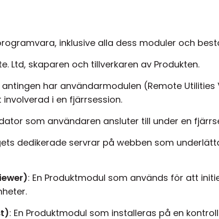
-programvara, inklusive alla dess moduler och best
Pte. Ltd, skaparen och tillverkaren av Produkten.
 antingen har användarmodulen (Remote Utilities 
t involverad i en fjärrsession.
rrdator som användaren ansluter till under en fjärrs
agets dedikerade servrar på webben som underlätta
Viewer)
: En Produktmodul som används för att initi
heter.
st)
: En Produktmodul som installeras på en kontroll