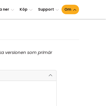
a ner
Köp
Support
Om
lska versionen som primär