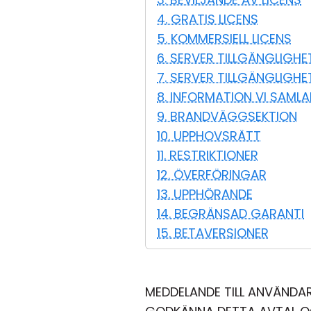
4. GRATIS LICENS
5. KOMMERSIELL LICENS
6. SERVER TILLGÄNGLIGH
7. SERVER TILLGÄNGLIGH
8. INFORMATION VI SAML
9. BRANDVÄGGSEKTION
10. UPPHOVSRÄTT
11. RESTRIKTIONER
12. ÖVERFÖRINGAR
13. UPPHÖRANDE
14. BEGRÄNSAD GARANTI
15. BETAVERSIONER
MEDDELANDE TILL ANVÄNDAR