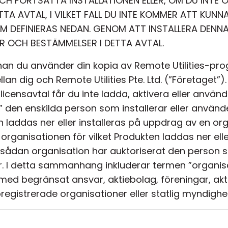
H FORTSÄTTA INSTALLATIONEN ELLER, OM DU INTE
TA AVTAL, I VILKET FALL DU INTE KOMMER ATT KUNN
SOM DEFINIERAS NEDAN. GENOM ATT INSTALLERA DE
R OCH BESTÄMMELSER I DETTA AVTAL.
nnan du använder din kopia av Remote Utilities-pr
ellan dig och Remote Utilities Pte. Ltd. (”Företaget”
 licensavtal får du inte ladda, aktivera eller anvä
en enskilda person som installerar eller använd
en laddas ner eller installeras på uppdrag av en o
organisationen för vilket Produkten laddas ner elle
sådan organisation har auktoriserat den person 
r. I detta sammanhang inkluderar termen ”organis
ed begränsat ansvar, aktiebolag, föreningar, aktieb
registrerade organisationer eller statlig myndighe