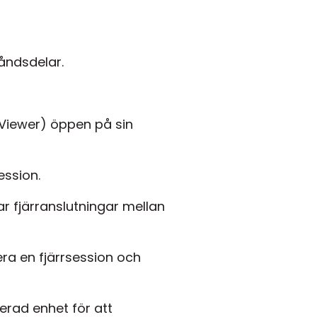
åndsdelar.
Viewer) öppen på sin
ession.
r fjärranslutningar mellan
era en fjärrsession och
erad enhet för att