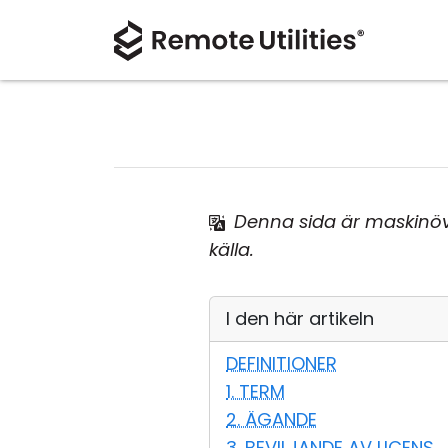
Denna sida är maskinöve
källa.
I den här artikeln
DEFINITIONER
1. TERM
2. ÄGANDE
3. BEVILJANDE AV LICENS