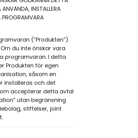
 ÖNSKAR GODKÄNNA DETTA
A ANVÄNDA, INSTALLERA
NNA PROGRAMVARA
ogramvaran (”Produkten”).
). Om du inte önskar vara
nda programvaran. I detta
er Produkten för egen
rganisation, såsom en
r installeras och det
som accepterar detta avtal
ation” utan begränsning
olag, stiftelser, joint
t.