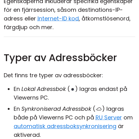
Egenskaperna inkluderar specifika egenskaper
för en fjärrsession, såsom destinations-IP-
adress eller
Internet-ID kod
, åtkomstlösenord,
färgdjup och mer.
Typer av Adressböcker
Det finns tre typer av adressböcker:
En
Lokal Adressbok
(
) lagras endast på
Viewerns PC.
En
Synkroniserad Adressbok
(
) lagras
både på Viewerns PC och på
RU Server
om
automatisk adressboksynkronisering
är
aktiverad.