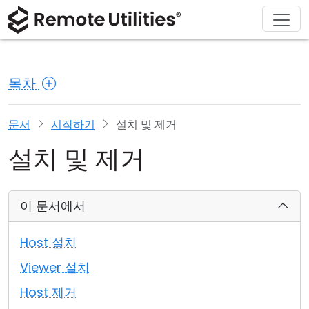
회사 소개
다운로드
솔루션
제품
구매
지원
투어
재무 및 은행업
Windows
온라인 구매
지원 센터
문의하기
목차
보안
제조 및 소매업
macOS
라이선스 어시스턴트
문서
보도 자료실
스크린샷
헬스케어
Linux
라이선스 업그레이드
지식 기반
리뷰 작성하기
문서
시작하기
설치 및 제거
설치 및 제거
릴리즈 노트
교육 및 정부
iOS/Android
연결 모드
정보 기술
이 문서에서
무인 액세스
Host 설치
Active Directory 지원
Viewer 설치
Host 제거
MSI 구성