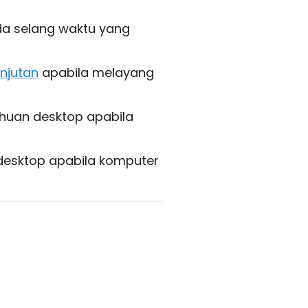
a selang waktu yang
anjutan
apabila melayang
huan desktop apabila
desktop apabila komputer