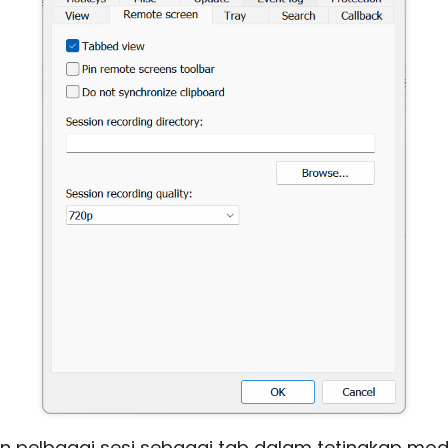
n pelbagai sesi sebagai tab dalam tetingkap mo