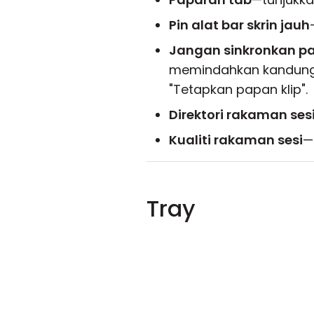
Pin alat bar skrin jauh
Jangan sinkronkan pa
memindahkan kandunga
"Tetapkan papan klip".
Direktori rakaman ses
Kualiti rakaman sesi
—
Tray