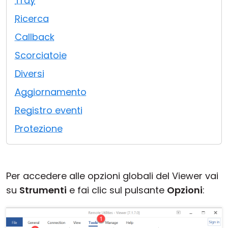
Tray
Cloud e On-Premise
Ricerca
Callback
Scorciatoie
Diversi
Aggiornamento
Registro eventi
Protezione
Per accedere alle opzioni globali del Viewer vai
su
Strumenti
e fai clic sul pulsante
Opzioni
: