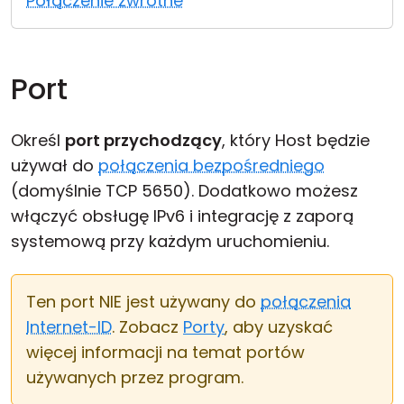
Połączenie zwrotne
Chmura i lokalnie
Port
Określ
port przychodzący
, który Host będzie
używał do
połączenia bezpośredniego
(domyślnie TCP 5650). Dodatkowo możesz
włączyć obsługę IPv6 i integrację z zaporą
systemową przy każdym uruchomieniu.
Ten port NIE jest używany do
połączenia
Internet-ID
. Zobacz
Porty
, aby uzyskać
więcej informacji na temat portów
używanych przez program.