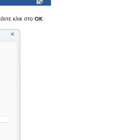
κάντε κλικ στο
OK
.