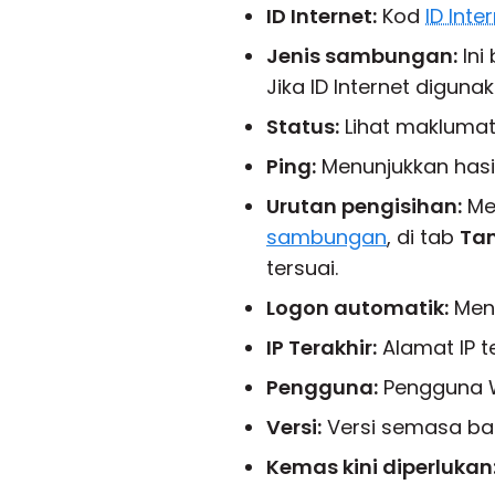
ID Internet:
Kod
ID Inte
Jenis sambungan:
Ini
Jika ID Internet digun
Status:
Lihat maklumat
Ping:
Menunjukkan hasil
Urutan pengisihan:
Men
sambungan
, di tab
Ta
tersuai.
Logon automatik:
Menu
IP Terakhir:
Alamat IP t
Pengguna:
Pengguna W
Versi:
Versi semasa bag
Kemas kini diperlukan