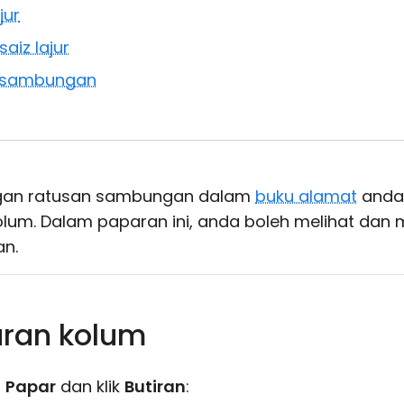
jur
aiz lajur
 sambungan
ngan ratusan sambungan dalam
buku alamat
anda,
olum. Dalam paparan ini, anda boleh melihat da
an.
ran kolum
b
Papar
dan klik
Butiran
: