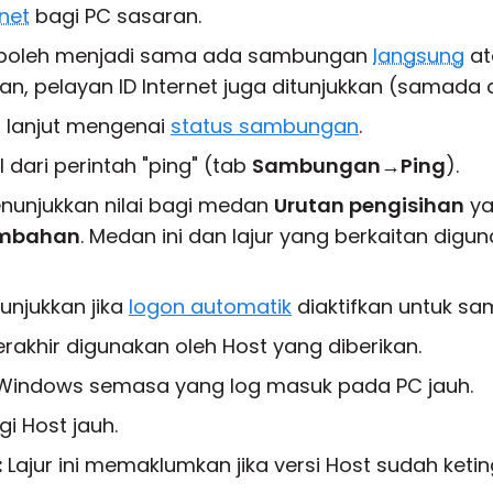
rnet
bagi PC sasaran.
 boleh menjadi sama ada sambungan
langsung
at
akan, pelayan ID Internet juga ditunjukkan (samada
 lanjut mengenai
status sambungan
.
 dari perintah "ping" (tab
Sambungan
→
Ping
).
unjukkan nilai bagi medan
Urutan pengisihan
ya
mbahan
. Medan ini dan lajur yang berkaitan digu
njukkan jika
logon automatik
diaktifkan untuk sa
erakhir digunakan oleh Host yang diberikan.
indows semasa yang log masuk pada PC jauh.
i Host jauh.
:
Lajur ini memaklumkan jika versi Host sudah keti