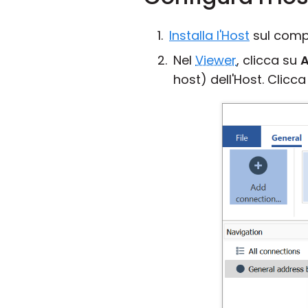
Installa l'Host
sul compu
Nel
Viewer
, clicca su
A
host) dell'Host. Clicc