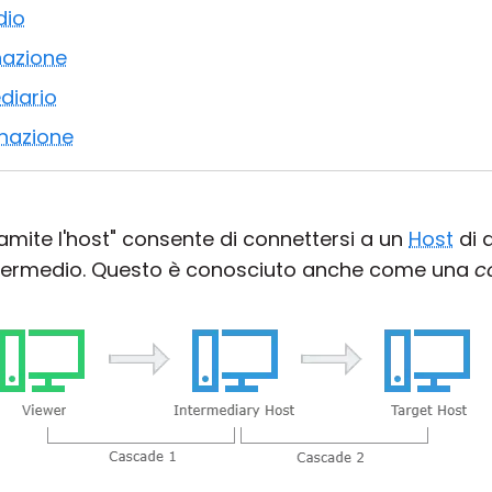
dio
nazione
ediario
inazione
ramite l'host" consente di connettersi a un
Host
di 
intermedio. Questo è conosciuto anche come una
c