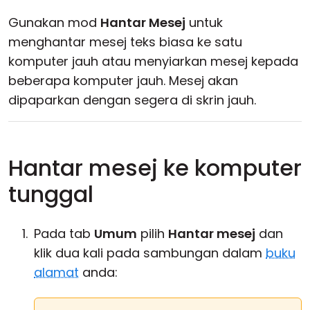
Awan & Di Dalam Premis
Gunakan mod
Hantar Mesej
untuk
menghantar mesej teks biasa ke satu
komputer jauh atau menyiarkan mesej kepada
beberapa komputer jauh. Mesej akan
dipaparkan dengan segera di skrin jauh.
Hantar mesej ke komputer
tunggal
Pada tab
Umum
pilih
Hantar mesej
dan
klik dua kali pada sambungan dalam
buku
alamat
anda: