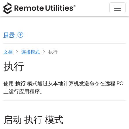
解决方案
产品
下载
购买
支持
关于
巡演
金融与银行
Windows
在线购买
支持中心
联系我们
目录
安全性
制造业与零售
macOS
许可证助手
文档
新闻发布室
截图
医疗保健
Linux
升级您的许可证
知识库
撰写评论
文档
连接模式
执行
执行
发行说明
教育与政府
iOS/Android
连接模式
信息技术
使用
执行
模式通过从本地计算机发送命令在远程 PC
上运行应用程序。
无人值守访问
Active Directory 支持
启动 执行 模式
MSI 配置