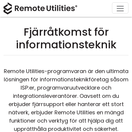
Ladda ner
Lösningar
Support
Produkt
Köp
Om
Tour
Finans och bankverksamhet
Windows
Köp online
Support Center
Kontakta oss
Fjärråtkomst för
Säkerhet
Tillverkning och detaljhandel
macOS
Licensassistent
Dokumentation
Pressrum
informationsteknik
Skärmdumpar
Vård och hälsa
Linux
Uppgradera din licens
Kunskapsbas
Skriv en recension
Release Notes
Utbildning och myndigheter
iOS/Android
Remote Utilities-programvaran är den ultimata
lösningen för informationsteknikföretag såsom
Anslutningslägen
Informationsteknik
ISP:er, programvaruutvecklare och
Oövervakad åtkomst
integrationsleverantörer. Oavsett om du
erbjuder fjärrsupport eller hanterar ett stort
Active Directory-support
nätverk, erbjuder Remote Utilities en mängd
funktioner och verktyg för att hjälpa dig att
MSI-konfiguration
upprätthålla produktivitet och säkerhet.