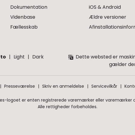
Dokumentation
iOS & Android
Videnbase
Ældre versioner
Fællesskab
Afinstallationsinfo
to
Light
Dark
Dette websted er maskino
gælder den
Presseværelse
Skriv en anmeldelse
Servicevilkår
Kont
ies-logoet er enten registrerede varemærker eller varemærker af 
Alle rettigheder forbeholdes.