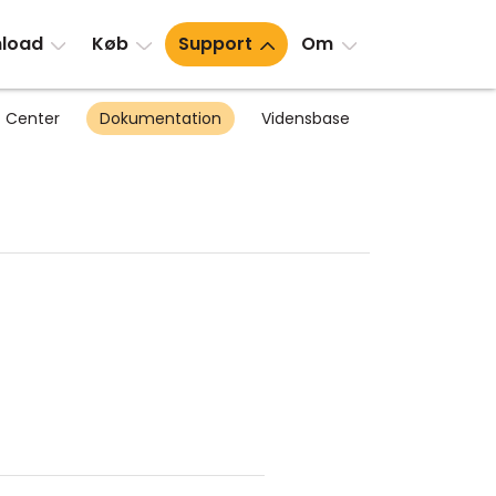
load
Køb
Support
Om
 Center
Dokumentation
Vidensbase