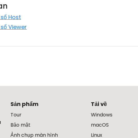
uan
 số Host
 số Viewer
Sản phẩm
Tải về
Tour
Windows
à
Bảo mật
macOS
Ảnh chụp màn hình
Linux