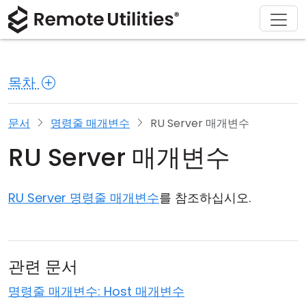
회사 소개
다운로드
솔루션
제품
구매
지원
투어
재무 및 은행업
Windows
온라인 구매
지원 센터
문의하기
목차
보안
제조 및 소매업
macOS
라이선스 어시스턴트
문서
보도 자료실
스크린샷
헬스케어
Linux
라이선스 업그레이드
지식 기반
리뷰 작성하기
문서
명령줄 매개변수
RU Server 매개변수
RU Server 매개변수
릴리즈 노트
교육 및 정부
iOS/Android
연결 모드
정보 기술
RU Server 명령줄 매개변수
를 참조하십시오.
무인 액세스
Active Directory 지원
관련 문서
MSI 구성
명령줄 매개변수: Host 매개변수