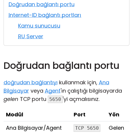
Doğrudan bağlantı portu
Bulut ve Yerel
Internet-ID bağlantı portları
Kamu sunucusu
RU Server
Doğrudan bağlantı portu
doğrudan bağlantıyı
kullanmak için,
Ana
Bilgisayar
veya
Agent
'ın çalıştığı bilgisayarda
gelen
TCP portu
'yi açmalısınız.
5650
Modül
Port
Yön
Ana Bilgisayar/Agent
Gelen
TCP 5650