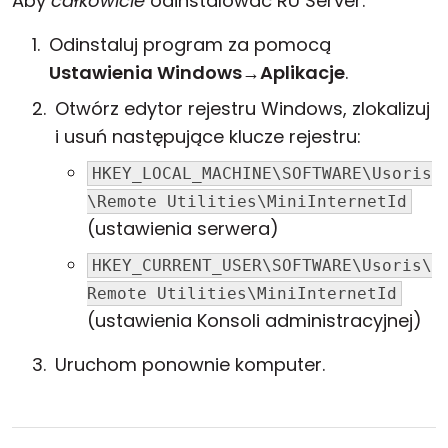
Aby
całkowicie
odinstalować RU Server:
Odinstaluj program za pomocą
Ustawienia Windows
→
Aplikacje
.
Otwórz edytor rejestru Windows, zlokalizuj
i usuń następujące klucze rejestru:
HKEY_LOCAL_MACHINE\SOFTWARE\Usoris
\Remote Utilities\MiniInternetId
(ustawienia serwera)
HKEY_CURRENT_USER\SOFTWARE\Usoris\
Remote Utilities\MiniInternetId
(ustawienia Konsoli administracyjnej)
Uruchom ponownie komputer.