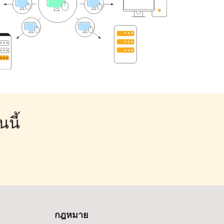
นี้
กฎหมาย