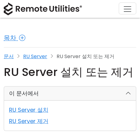
회사 소개
다운로드
솔루션
제품
구매
지원
투어
재무 및 은행업
Windows
온라인 구매
지원 센터
문의하기
목차
보안
제조 및 소매업
macOS
라이선스 어시스턴트
문서
보도 자료실
스크린샷
헬스케어
Linux
라이선스 업그레이드
지식 기반
리뷰 작성하기
문서
RU Server
RU Server 설치 또는 제거
RU Server 설치 또는 제거
릴리즈 노트
교육 및 정부
iOS/Android
연결 모드
정보 기술
이 문서에서
무인 액세스
RU Server 설치
Active Directory 지원
RU Server 제거
MSI 구성