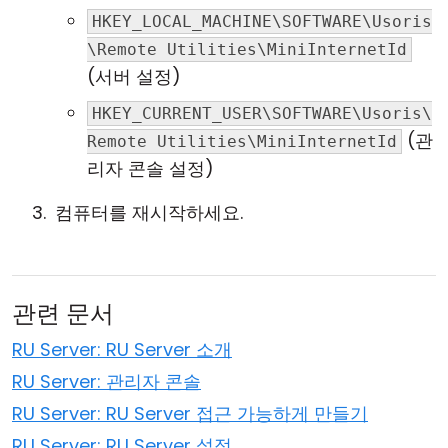
HKEY_LOCAL_MACHINE\SOFTWARE\Usoris
\Remote Utilities\MiniInternetId
(서버 설정)
HKEY_CURRENT_USER\SOFTWARE\Usoris\
(관
Remote Utilities\MiniInternetId
리자 콘솔 설정)
컴퓨터를 재시작하세요.
관련 문서
RU Server: RU Server 소개
RU Server: 관리자 콘솔
RU Server: RU Server 접근 가능하게 만들기
RU Server: RU Server 설정