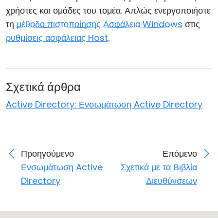
χρήστες και ομάδες του τομέα. Απλώς ενεργοποιήστε
Cloud & Τοπική Εγκατάσταση
τη
μέθοδο πιστοποίησης Ασφάλεια Windows
στις
ρυθμίσεις ασφάλειας Host
.
Σχετικά άρθρα
Active Directory: Ενσωμάτωση Active Directory
Προηγούμενο
Επόμενο
Ενσωμάτωση Active
Σχετικά με τα Βιβλία
Directory
Διευθύνσεων