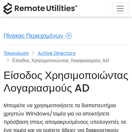
Υποστήριξη
Κατέβασμα
Σχετικά
Προϊόν
Λύσεις
Αγορά
Ξενάγηση
Οικονομικές υπηρεσίες και Τραπεζική
Windows
Αγοράστε διαδικτυακά
Κέντρο υποστήριξης
Επικοινωνήστε μαζί μας
Πίνακας Περιεχομένων
Ασφάλεια
Κατασκευή και Λιανική
macOS
Βοηθός άδειας χρήσης
Τεκμηρίωση
Σαλόνι τύπου
Στιγμιότυπα
Υγειονομική περίθαλψη
Linux
Αναβάθμιση της άδειας χρήσης σας
Βάση γνώσεων
Γράψτε μια κριτική
Τεκμηρίωση
Active Directory
Είσοδος Χρησιμοποιώντας Λογαριασμούς AD
Σημειώσεις Έκδοσης
Εκπαίδευση και Κυβέρνηση
iOS/Android
Είσοδος Χρησιμοποιώντας
Τρόποι Σύνδεσης
Πληροφορική
Λογαριασμούς AD
Μη Επίβλεπτη Πρόσβαση
Μπορείτε να χρησιμοποιήσετε τα διαπιστευτήρια
Υποστήριξη Active Directory
χρηστών Windows/τομέα για να αποκτήσετε
πρόσβαση στους απομακρυσμένους υπολογιστές σε
Διαμόρφωση MSI
ένα τομέα και να ορίσετε άδειες για διαφορετικούς