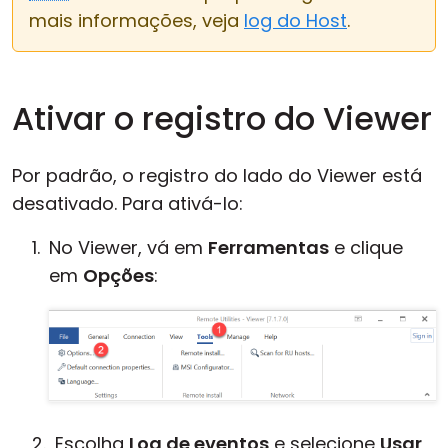
mais informações, veja
log do Host
.
Nuvem e Local
Ativar o registro do Viewer
Por padrão, o registro do lado do Viewer está
desativado. Para ativá-lo:
No Viewer, vá em
Ferramentas
e clique
em
Opções
:
Escolha
Log de eventos
e selecione
Usar