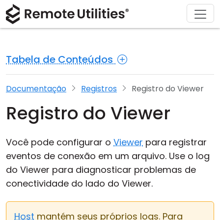
Soluções
Comprar
Produto
Suporte
Baixar
Sobre
Tour
Finanças e Banco
Windows
Comprar Online
Centro de Suporte
Fale conosco
Tabela de Conteúdos
Segurança
Manufatura e Varejo
macOS
Assistente de Licença
Documentação
Sala de imprensa
Capturas de Tela
Saúde
Linux
Atualizar Sua Licença
Base de Conhecimento
Escrever uma avaliação
Documentação
Registros
Registro do Viewer
Registro do Viewer
Notas de Lançamento
Educação e Governo
iOS/Android
Modos de Conexão
Tecnologia da Informação
Você pode configurar o
Viewer
para registrar
eventos de conexão em um arquivo. Use o log
Acesso Não Assistido
do Viewer para diagnosticar problemas de
conectividade do lado do Viewer.
Suporte ao Active Directory
Configuração MSI
Host
mantém seus próprios logs. Para