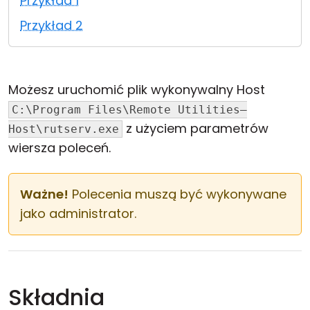
Przykład 1
Chmura i lokalnie
Przykład 2
Możesz uruchomić plik wykonywalny Host
C:\Program Files\Remote Utilities—
z użyciem parametrów
Host\rutserv.exe
wiersza poleceń.
Ważne!
Polecenia muszą być wykonywane
jako administrator.
Składnia