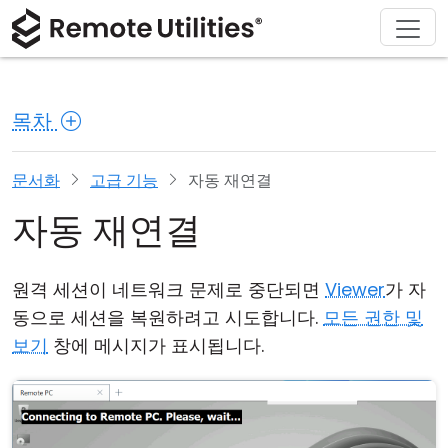
회사 소개
다운로드
솔루션
제품
구매
지원
투어
재무 및 은행업
Windows
온라인 구매
지원 센터
문의하기
목차
보안
제조 및 소매업
macOS
라이선스 어시스턴트
문서
보도 자료실
스크린샷
헬스케어
Linux
라이선스 업그레이드
지식 기반
리뷰 작성하기
문서화
고급 기능
자동 재연결
자동 재연결
릴리즈 노트
교육 및 정부
iOS/Android
연결 모드
정보 기술
원격 세션이 네트워크 문제로 중단되면
Viewer
가 자
동으로 세션을 복원하려고 시도합니다.
모든 권한 및
무인 액세스
보기
창에 메시지가 표시됩니다.
Active Directory 지원
MSI 구성