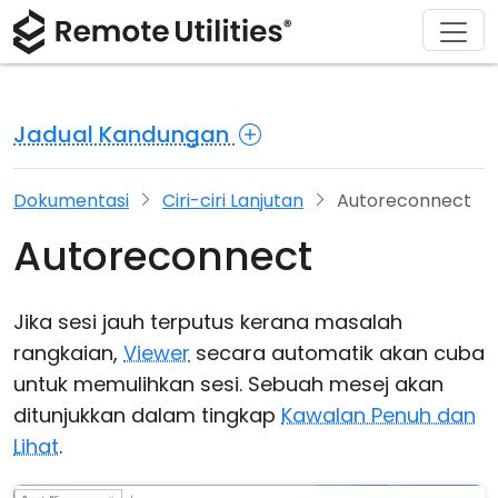
Penyelesaian
Muat turun
Sokongan
Tentang
Produk
Beli
Tur Produk
Kewangan dan Perbankan
Windows
Beli Dalam Talian
Pusat Sokongan
Hubungi kami
Jadual Kandungan
Keselamatan
Pengilangan dan Peruncitan
macOS
Pembantu Lesen
Dokumentasi
Bilik Akhbar
Tangkapan Skrin
Kesihatan
Linux
Tingkatkan Lesen Anda
Pangkalan Pengetahuan
Tulis Ulasan
Dokumentasi
Ciri-ciri Lanjutan
Autoreconnect
Autoreconnect
Nota Keluaran
Pendidikan dan Kerajaan
iOS/Android
Sifat Sambungan
Teknologi maklumat
Jika sesi jauh terputus kerana masalah
rangkaian,
Viewer
secara automatik akan cuba
Akses Tanpa Pengawasan
untuk memulihkan sesi. Sebuah mesej akan
ditunjukkan dalam tingkap
Kawalan Penuh dan
Sokongan Active Directory
Lihat
.
Konfigurasi MSI