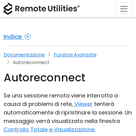
Chi siamo
Supporto
Prodotto
Acquista
Soluzioni
Scarica
Tour
Finanza e Banche
Windows
Acquista online
Centro supporto
Contattaci
Indice
Sicurezza
Produzione e Vendita al Dettaglio
macOS
Assistente Licenza
Documentazione
Sala stampa
Screenshot
Sanità
Linux
Aggiorna la tua Licenza
Base di conoscenza
Scrivi una recensione
Documentazione
Funzioni Avanzate
Autoreconnect
Note di rilascio
Istruzione e Governo
iOS/Android
Autoreconnect
Modalità di connessione
Tecnologia dell'informazione
Se una sessione remota viene interrotta a
Accesso non presidiato
causa di problemi di rete,
Viewer
tenterà
automaticamente di ripristinare la sessione. Un
Supporto Active Directory
messaggio verrà visualizzato nella finestra
Configurazione MSI
Controllo Totale e Visualizzazione
.