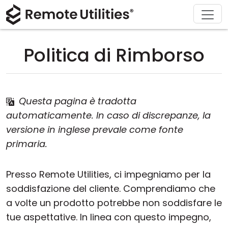
Chi siamo
Supporto
Prodotto
Acquista
Soluzioni
Scarica
Tour
Finanza e Banche
Windows
Acquista online
Centro supporto
Contattaci
Politica di Rimborso
Sicurezza
Produzione e Vendita al Dettaglio
macOS
Assistente Licenza
Documentazione
Sala stampa
Screenshot
Sanità
Linux
Aggiorna la tua Licenza
Base di conoscenza
Scrivi una recensione
Questa pagina è tradotta
Note di rilascio
Istruzione e Governo
iOS/Android
automaticamente. In caso di discrepanze, la
versione in inglese prevale come fonte
Modalità di connessione
Tecnologia dell'informazione
primaria.
Accesso non presidiato
Presso Remote Utilities, ci impegniamo per la
soddisfazione del cliente. Comprendiamo che
Supporto Active Directory
a volte un prodotto potrebbe non soddisfare le
Configurazione MSI
tue aspettative. In linea con questo impegno,