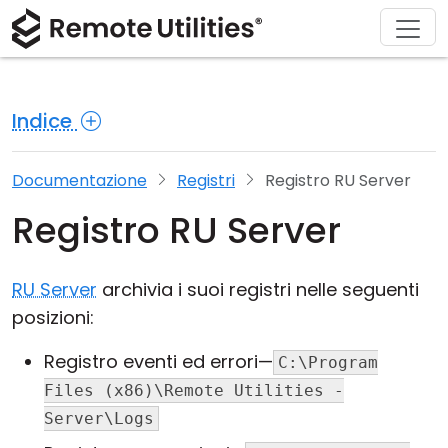
Chi siamo
Supporto
Prodotto
Acquista
Soluzioni
Scarica
Tour
Finanza e Banche
Windows
Acquista online
Centro supporto
Contattaci
Indice
Sicurezza
Produzione e Vendita al Dettaglio
macOS
Assistente Licenza
Documentazione
Sala stampa
Screenshot
Sanità
Linux
Aggiorna la tua Licenza
Base di conoscenza
Scrivi una recensione
Documentazione
Registri
Registro RU Server
Registro RU Server
Note di rilascio
Istruzione e Governo
iOS/Android
Modalità di connessione
Tecnologia dell'informazione
RU Server
archivia i suoi registri nelle seguenti
posizioni:
Accesso non presidiato
Registro eventi ed errori—
C:\Program
Supporto Active Directory
Files (x86)\Remote Utilities -
Server\Logs
Configurazione MSI