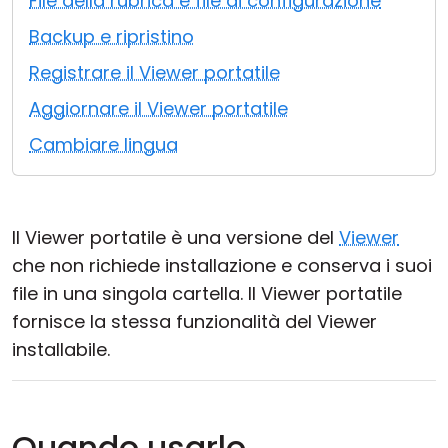
File della rubrica e file di configurazione
Cloud e On-Premise
Backup e ripristino
Registrare il Viewer portatile
Aggiornare il Viewer portatile
Cambiare lingua
Il Viewer portatile è una versione del
Viewer
che non richiede installazione e conserva i suoi
file in una singola cartella. Il Viewer portatile
fornisce la stessa funzionalità del Viewer
installabile.
Quando usarlo