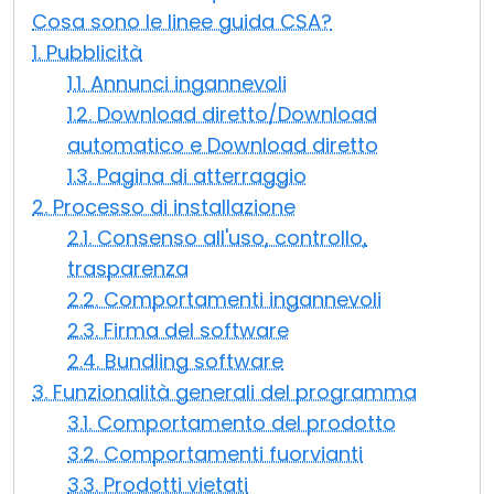
Cosa sono le linee guida CSA?
Cloud e On-Premise
1. Pubblicità
1.1. Annunci ingannevoli
1.2. Download diretto/Download
automatico e Download diretto
1.3. Pagina di atterraggio
2. Processo di installazione
2.1. Consenso all'uso, controllo,
trasparenza
2.2. Comportamenti ingannevoli
2.3. Firma del software
2.4. Bundling software
3. Funzionalità generali del programma
3.1. Comportamento del prodotto
3.2. Comportamenti fuorvianti
3.3. Prodotti vietati