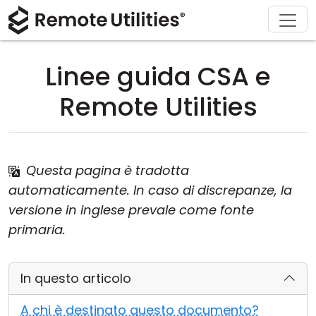
Chi siamo
Supporto
Prodotto
Acquista
Soluzioni
Scarica
Tour
Finanza e Banche
Windows
Acquista online
Centro supporto
Contattaci
Linee guida CSA e
Sicurezza
Produzione e Vendita al Dettaglio
macOS
Assistente Licenza
Documentazione
Sala stampa
Remote Utilities
Screenshot
Sanità
Linux
Aggiorna la tua Licenza
Base di conoscenza
Scrivi una recensione
Note di rilascio
Istruzione e Governo
iOS/Android
Questa pagina è tradotta
automaticamente. In caso di discrepanze, la
Modalità di connessione
Tecnologia dell'informazione
versione in inglese prevale come fonte
Accesso non presidiato
primaria.
Supporto Active Directory
In questo articolo
Configurazione MSI
A chi è destinato questo documento?